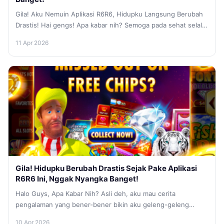
Gila! Aku Nemuin Aplikasi R6R6, Hidupku Langsung Berubah
Drastis! Hai gengs! Apa kabar nih? Semoga pada sehat selalu
ya. Kali...
11 Apr 2026
Gila! Hidupku Berubah Drastis Sejak Pake Aplikasi
R6R6 Ini, Nggak Nyangka Banget!
Halo Guys, Apa Kabar Nih? Asli deh, aku mau cerita
pengalaman yang bener-bener bikin aku geleng-geleng
kepala saking kagetnya. Dulu,...
10 Apr 2026