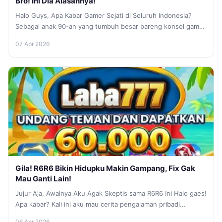
Bro! Ini Dia Alasannya!
Halo Guys, Apa Kabar Gamer Sejati di Seluruh Indonesia?
Sebagai anak 90-an yang tumbuh besar bareng konsol game
jadul sampai...
07 Apr 2026
Gila! R6R6 Bikin Hidupku Makin Gampang, Fix Gak
Mau Ganti Lain!
Jujur Aja, Awalnya Aku Agak Skeptis sama R6R6 Ini Halo gaes!
Apa kabar? Kali ini aku mau cerita pengalaman pribadi...
06 Apr 2026